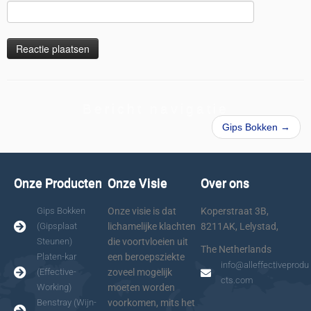
Bericht navigatie
Gips Bokken
→
Onze Producten
Onze Visie
Over ons
Gips Bokken
Onze visie is dat
Koperstraat 3B,
(Gipsplaat
lichamelijke klachten
8211AK, Lelystad,
Steunen)
die voortvloeien uit
The Netherlands
Platen-kar
een beroepsziekte
info@alleffectiveprodu
(Effective-
zoveel mogelijk
cts.com
Working)
moeten worden
Benstray (Wijn-
voorkomen, mits het