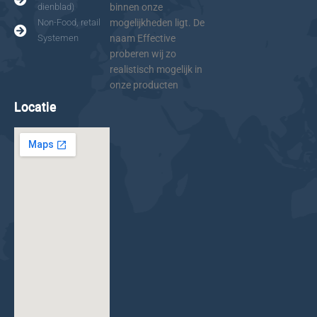
dienblad)
binnen onze
Non-Food, retail
mogelijkheden ligt. De
Systemen
naam Effective
proberen wij zo
realistisch mogelijk in
onze producten
Locatie