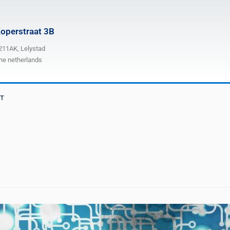
operstraat 3B
211AK, Lelystad
he netherlands
T