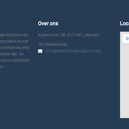
Over ons
Loc
ijke klachten die
Koperstraat 3B, 8211AK, Lelystad,
oepsziekte zoveel
The Netherlands
 voorkomen, mits
info@alleffectiveproducts.com
heden ligt. De
ij zo realistisch
ten