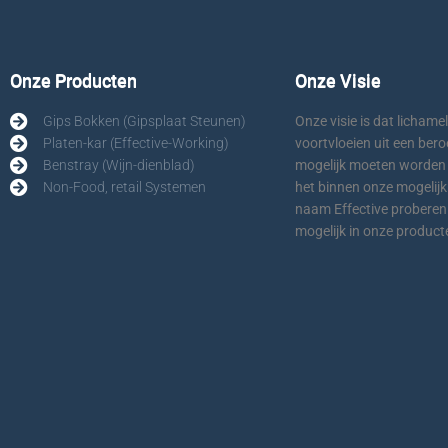
Onze Producten
Onze Visie
Gips Bokken (Gipsplaat Steunen)
Onze visie is dat lichamel
Platen-kar (Effective-Working)
voortvloeien uit een ber
Benstray (Wijn-dienblad)
mogelijk moeten worden
Non-Food, retail Systemen
het binnen onze mogelijk
naam Effective proberen w
mogelijk in onze produc