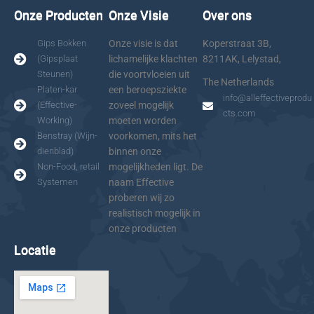
Onze Producten
Onze Visie
Over ons
Gips Bokken
Onze visie is dat
Koperstraat 3B,
(Gipsplaat
lichamelijke klachten
8211AK, Lelystad,
Steunen)
die voortvloeien uit
The Netherlands
Platen-kar
een beroepsziekte
info@alleffectiveprodu
(Effective-
zoveel mogelijk
cts.com
Working)
moeten worden
Benstray (Wijn-
voorkomen, mits het
dienblad)
binnen onze
Non-Food, retail
mogelijkheden ligt. De
Systemen
naam Effective
proberen wij zo
realistisch mogelijk in
onze producten
Locatie