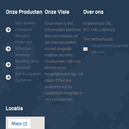
Onze Producten
Onze Visie
Over ons
Gips Bokken
Onze visie is dat
Koperstraat 3B,
(Gipsplaat
lichamelijke klachten
8211AK, Lelystad,
Steunen)
die voortvloeien uit
The Netherlands
Platen-kar
een beroepsziekte
info@alleffectiveprodu
(Effective-
zoveel mogelijk
cts.com
Working)
moeten worden
Benstray (Wijn-
voorkomen, mits het
dienblad)
binnen onze
Non-Food, retail
mogelijkheden ligt. De
Systemen
naam Effective
proberen wij zo
realistisch mogelijk in
onze producten
Locatie